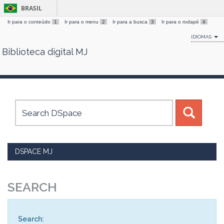
BRASIL
Ir para o conteúdo
1
Ir para o menu
2
Ir para a busca
3
Ir para o rodapé
4
IDIOMAS
Biblioteca digital MJ
Skip
navigation
DSPACE MJ
SEARCH
Search: