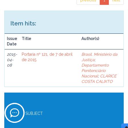
previous
1
next
Item hits:
Issue
Title
Author(s)
Date
2015-
Portaria nº 121, de 7 de abril
Brasil. Ministério da
04-
de 2015
Justiça
;
08
Departamento
Penitenciário
Nacional
;
CLARICE
COSTA CALIXTO
SUBJECT