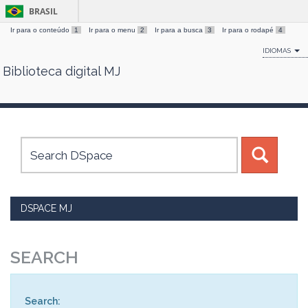
BRASIL
Ir para o conteúdo
1
Ir para o menu
2
Ir para a busca
3
Ir para o rodapé
4
IDIOMAS
Biblioteca digital MJ
Skip
navigation
DSPACE MJ
SEARCH
Search: