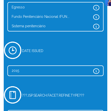
Egresso
1
Fundo Penitenciário Nacional (FUN...
1
Sistema penitenciário
1
DATE ISSUED
2015
1
???JSP.SEARCH.FACET.REFINE.TYPE???