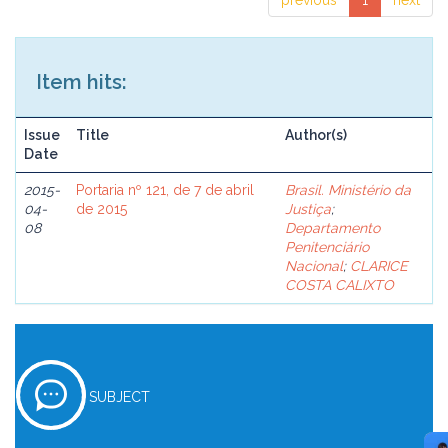
previous
1
next
Item hits:
Issue
Title
Author(s)
Date
2015-
Portaria nº 121, de 7 de abril
Brasil. Ministério da
04-
de 2015
Justiça
;
08
Departamento
Penitenciário
Nacional
;
CLARICE
COSTA CALIXTO
SUBJECT