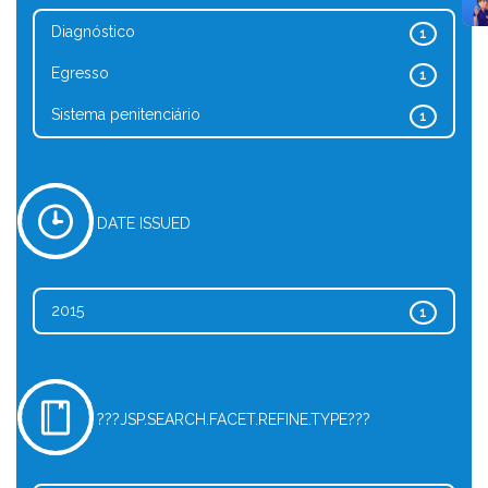
Diagnóstico
1
Egresso
1
Sistema penitenciário
1
DATE ISSUED
2015
1
???JSP.SEARCH.FACET.REFINE.TYPE???