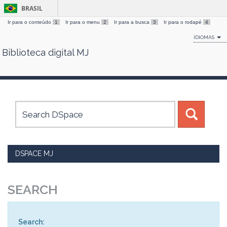
BRASIL
Ir para o conteúdo
1
Ir para o menu
2
Ir para a busca
3
Ir para o rodapé
4
IDIOMAS
Biblioteca digital MJ
Skip
navigation
DSPACE MJ
SEARCH
Search: