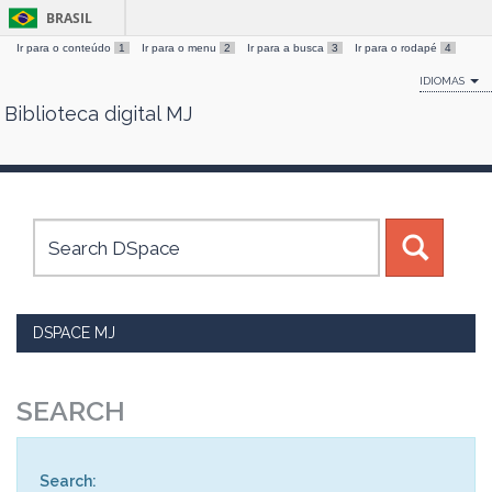
BRASIL
Ir para o conteúdo
1
Ir para o menu
2
Ir para a busca
3
Ir para o rodapé
4
IDIOMAS
Biblioteca digital MJ
Skip
navigation
DSPACE MJ
SEARCH
Search: