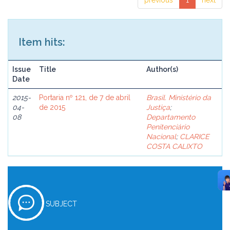
previous
1
next
Item hits:
Issue
Title
Author(s)
Date
2015-
Portaria nº 121, de 7 de abril
Brasil. Ministério da
04-
de 2015
Justiça
;
08
Departamento
Penitenciário
Nacional
;
CLARICE
COSTA CALIXTO
SUBJECT