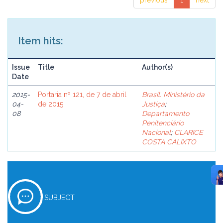
previous
1
next
Item hits:
Issue
Title
Author(s)
Date
2015-
Portaria nº 121, de 7 de abril
Brasil. Ministério da
04-
de 2015
Justiça
;
08
Departamento
Penitenciário
Nacional
;
CLARICE
COSTA CALIXTO
SUBJECT