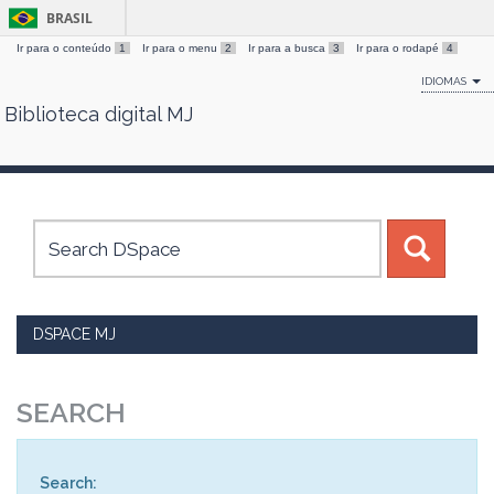
BRASIL
Ir para o conteúdo
1
Ir para o menu
2
Ir para a busca
3
Ir para o rodapé
4
IDIOMAS
Biblioteca digital MJ
Skip
navigation
DSPACE MJ
SEARCH
Search: