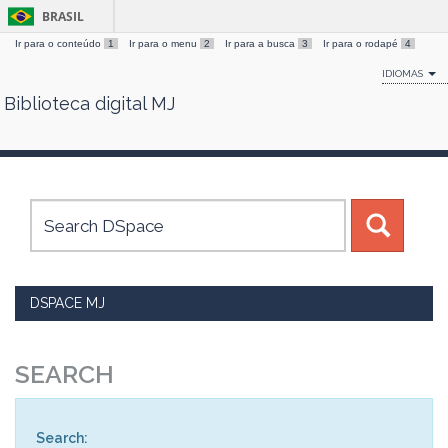
BRASIL
Ir para o conteúdo
1
Ir para o menu
2
Ir para a busca
3
Ir para o rodapé
4
IDIOMAS
Biblioteca digital MJ
Skip
navigation
DSPACE MJ
SEARCH
Search: