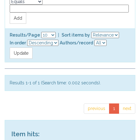
Results/Page
|
Sort items by
In order
Authors/record
Results 1-1 of 1 (Search time: 0.002 seconds).
previous
1
next
Item hits: