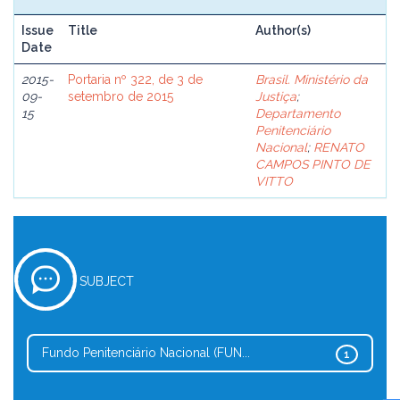
Issue
Title
Author(s)
Date
2015-
Portaria nº 322, de 3 de
Brasil. Ministério da
09-
setembro de 2015
Justiça
;
15
Departamento
Penitenciário
Nacional
;
RENATO
CAMPOS PINTO DE
VITTO
SUBJECT
Fundo Penitenciário Nacional (FUN...
1