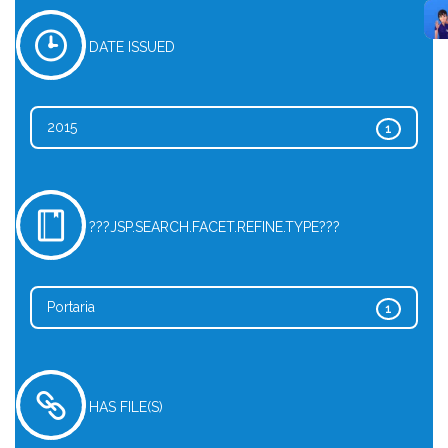
DATE ISSUED
2015
1
???JSP.SEARCH.FACET.REFINE.TYPE???
Portaria
1
HAS FILE(S)