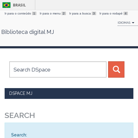
BRASIL
Ir para o conteúdo
1
Ir para o menu
2
Ir para a busca
3
Ir para o rodapé
4
IDIOMAS
Biblioteca digital MJ
Skip
navigation
DSPACE MJ
SEARCH
Search: