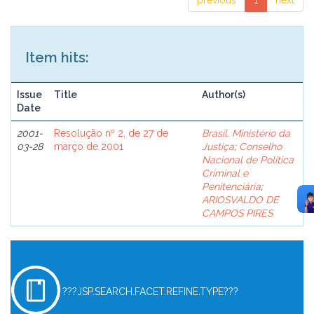
previous
1
next
Item hits:
Issue
Title
Author(s)
Date
2001-
Resolução nº 2, de 27 de
Brasil. Ministério da
03-28
março de 2001
Justiça
;
Conselho
Nacional de Política
Criminal e
Penitenciária
;
ARIOSVALDO DE
CAMPOS PIRES
???JSP.SEARCH.FACET.REFINE.TYPE???