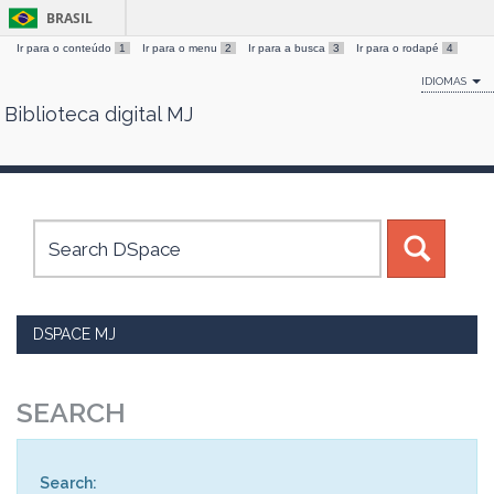
BRASIL
Ir para o conteúdo
1
Ir para o menu
2
Ir para a busca
3
Ir para o rodapé
4
IDIOMAS
Biblioteca digital MJ
Skip
navigation
DSPACE MJ
SEARCH
Search: