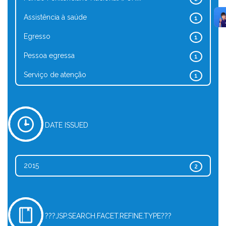
Assistência à saúde
1
Egresso
1
Pessoa egressa
1
Serviço de atenção
1
DATE ISSUED
2015
2
???JSP.SEARCH.FACET.REFINE.TYPE???