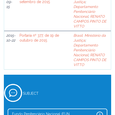
09-
setembro de 2015
Justiça
;
15
Departamento
Penitenciário
Nacional
;
RENATO
CAMPOS PINTO DE
VITTO
2015-
Portaria nº 377, de 19 de
Brasil. Ministério da
10-22
outubro de 2015
Justiça
;
Departamento
Penitenciário
Nacional
;
RENATO
CAMPOS PINTO DE
VITTO
SUBJECT
Fundo Penitenciário Nacional (FUN...
2