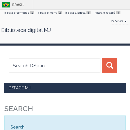
BRASIL
Ir para o conteúdo
1
Ir para o menu
2
Ir para a busca
3
Ir para o rodapé
4
IDIOMAS
Biblioteca digital MJ
Skip
navigation
DSPACE MJ
SEARCH
Search: