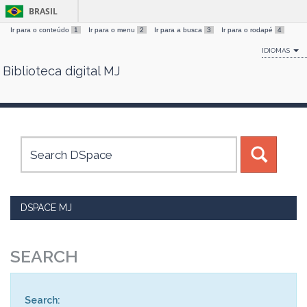
BRASIL
Ir para o conteúdo
1
Ir para o menu
2
Ir para a busca
3
Ir para o rodapé
4
IDIOMAS
Biblioteca digital MJ
Skip
navigation
DSPACE MJ
SEARCH
Search: