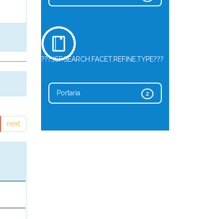
???JSP.SEARCH.FACET.REFINE.TYPE???
Portaria
2
next