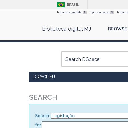
BRASIL
Ir para o conteúdo
1
Ir para o menu
2
Ir para
Skip
Biblioteca digital MJ
BROWSE
navigation
DSPACE MJ
SEARCH
Search:
for