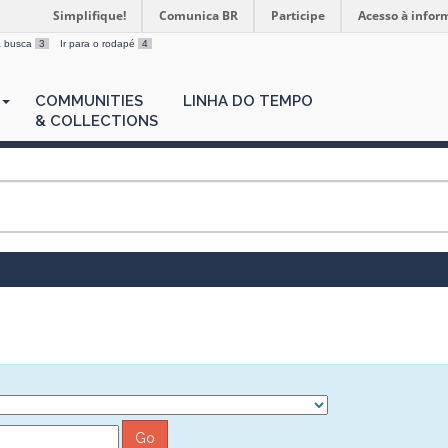
Simplifique!
Comunica BR
Participe
Acesso à infor
 a busca
3
Ir para o rodapé
4
COMMUNITIES
LINHA DO TEMPO
& COLLECTIONS