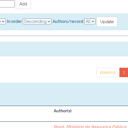
In order
Authors/record
previous
1
Author(s)
8
Brasil. Ministério da Segurança Pública
;