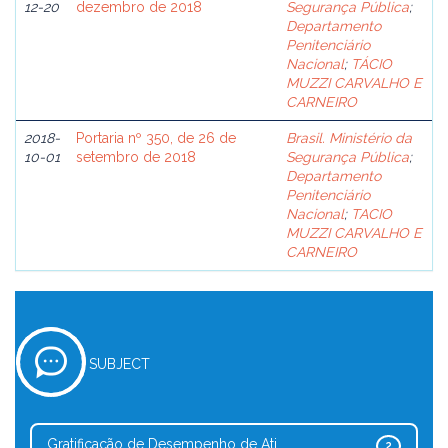
12-20
dezembro de 2018
Segurança Pública
;
Departamento
Penitenciário
Nacional
;
TÁCIO
MUZZI CARVALHO E
CARNEIRO
2018-
Portaria nº 350, de 26 de
Brasil. Ministério da
10-01
setembro de 2018
Segurança Pública
;
Departamento
Penitenciário
Nacional
;
TACIO
MUZZI CARVALHO E
CARNEIRO
SUBJECT
Gratificação de Desempenho de Ati...
2