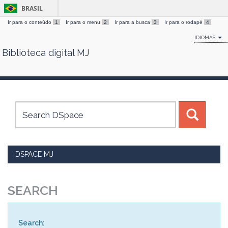
BRASIL
Ir para o conteúdo
1
Ir para o menu
2
Ir para a busca
3
Ir para o rodapé
4
IDIOMAS
Biblioteca digital MJ
Skip
navigation
DSPACE MJ
SEARCH
Search: