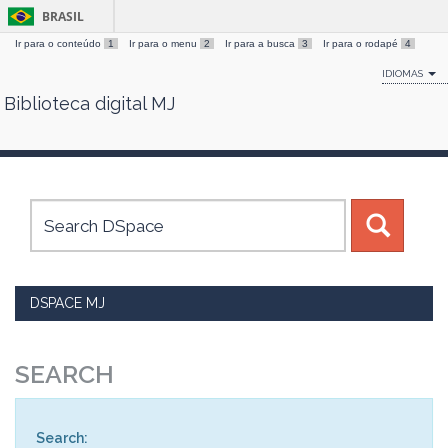
BRASIL
Ir para o conteúdo
1
Ir para o menu
2
Ir para a busca
3
Ir para o rodapé
4
IDIOMAS
Biblioteca digital MJ
Skip
navigation
DSPACE MJ
SEARCH
Search: