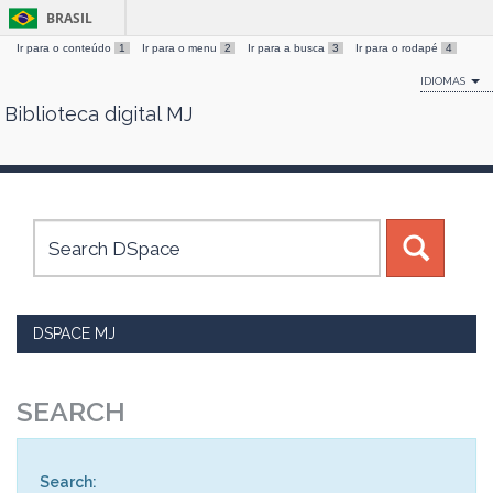
BRASIL
Ir para o conteúdo
1
Ir para o menu
2
Ir para a busca
3
Ir para o rodapé
4
IDIOMAS
Biblioteca digital MJ
Skip
navigation
DSPACE MJ
SEARCH
Search: