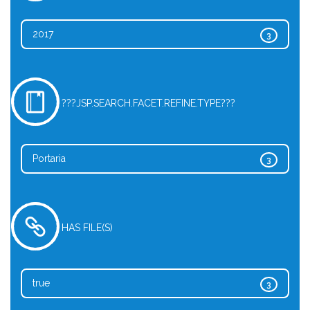
2017
3
???JSP.SEARCH.FACET.REFINE.TYPE???
Portaria
3
HAS FILE(S)
true
3