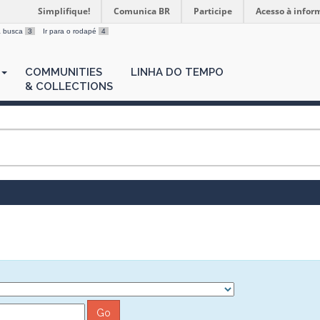
Simplifique!
Comunica BR
Participe
Acesso à infor
 a busca
3
Ir para o rodapé
4
COMMUNITIES
LINHA DO TEMPO
& COLLECTIONS