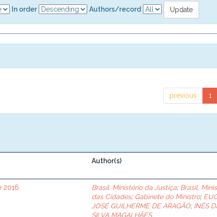
In order
Authors/record
previous
1
Author(s)
de 2016
Brasil. Ministério da Justiça
;
Brasil. Mini
das Cidades
;
Gabinete do Ministro
;
EUG
JOSÉ GUILHERME DE ARAGÃO
;
INÊS D
SILVA MAGALHÃES