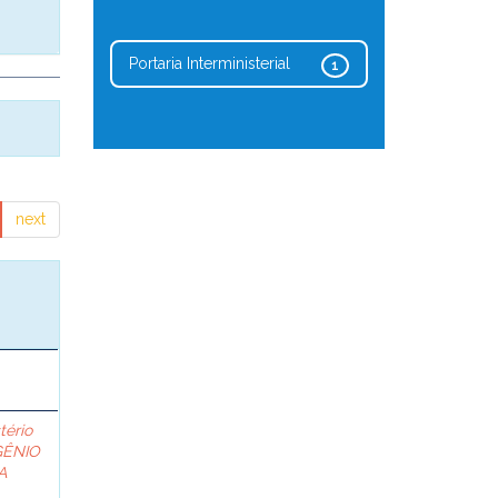
Portaria Interministerial
1
next
stério
ÊNIO
A