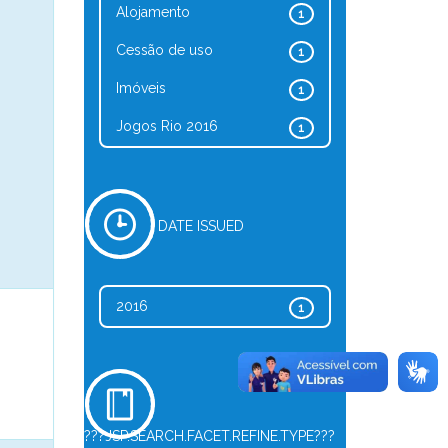
Alojamento
1
Cessão de uso
1
Imóveis
1
Jogos Rio 2016
1
DATE ISSUED
2016
1
???JSP.SEARCH.FACET.REFINE.TYPE???