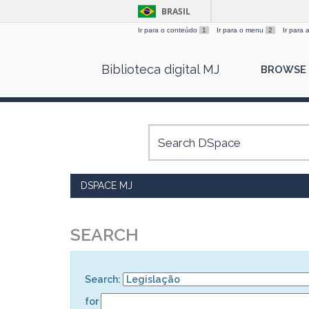
BRASIL
Ir para o conteúdo
1
Ir para o menu
2
Ir para
Skip
Biblioteca digital MJ
BROWSE
navigation
DSPACE MJ
SEARCH
Search:
for