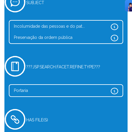
SUBJECT
Incolumidade das pessoas e do pat...
1
Preservação da ordem pública
1
???JSP.SEARCH.FACET.REFINE.TYPE???
Portaria
1
HAS FILE(S)