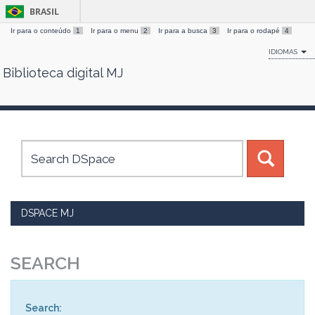
BRASIL
Ir para o conteúdo
1
Ir para o menu
2
Ir para a busca
3
Ir para o rodapé
4
IDIOMAS
Biblioteca digital MJ
Skip
navigation
DSPACE MJ
SEARCH
Search: