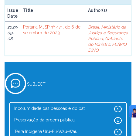
Issue
Title
Author(s)
Date
2023-
Portaria MJSP nº 474, de 6 de
Brasil. Ministério da
09-
setembro de 2023
Justiça e Segurança
08
Pública
;
Gabinete
do Ministro
;
FLÁVIO
DINO
SUBJECT
Incolumidade das pessoas e do pat...
1
Preservação da ordem pública
1
Terra Indígena Uru-Eu-Wau-Wau
1