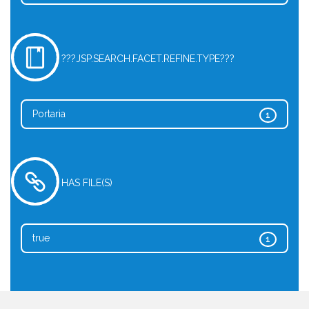
???JSP.SEARCH.FACET.REFINE.TYPE???
Portaria
1
HAS FILE(S)
true
1