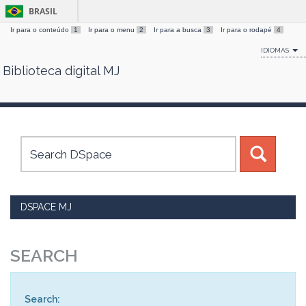
BRASIL
Ir para o conteúdo
1
Ir para o menu
2
Ir para a busca
3
Ir para o rodapé
4
IDIOMAS
Biblioteca digital MJ
Skip
navigation
DSPACE MJ
SEARCH
Search: