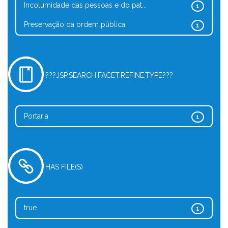
Incolumidade das pessoas e do pat...
1
Preservação da ordem pública
1
???JSP.SEARCH.FACET.REFINE.TYPE???
Portaria
1
HAS FILE(S)
true
1