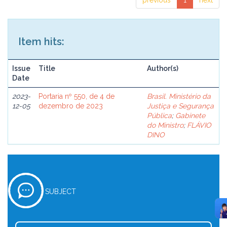
previous
1
next
Item hits:
Issue
Title
Author(s)
Date
2023-
Portaria nº 550, de 4 de
Brasil. Ministério da
12-05
dezembro de 2023
Justiça e Segurança
Pública
;
Gabinete
do Ministro
;
FLÁVIO
DINO
SUBJECT