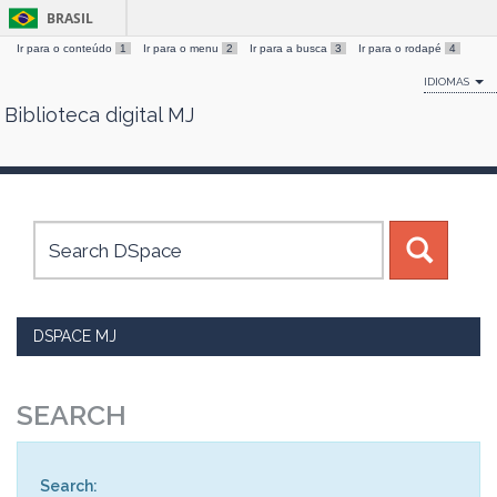
BRASIL
Ir para o conteúdo
1
Ir para o menu
2
Ir para a busca
3
Ir para o rodapé
4
IDIOMAS
Biblioteca digital MJ
Skip
navigation
DSPACE MJ
SEARCH
Search: