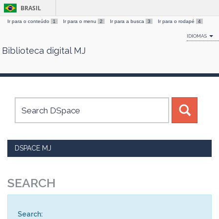
BRASIL
Ir para o conteúdo
1
Ir para o menu
2
Ir para a busca
3
Ir para o rodapé
4
IDIOMAS
Biblioteca digital MJ
Skip
navigation
DSPACE MJ
SEARCH
Search: