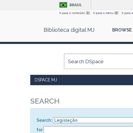
BRASIL
Ir para o conteúdo
1
Ir para o menu
2
Ir para
Skip
Biblioteca digital MJ
BROWSE
navigation
DSPACE MJ
SEARCH
Search:
for