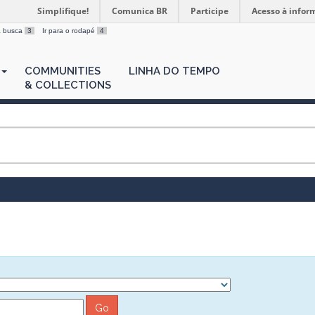
Simplifique!
Comunica BR
Participe
Acesso à infor
 a busca
3
Ir para o rodapé
4
COMMUNITIES
LINHA DO TEMPO
& COLLECTIONS