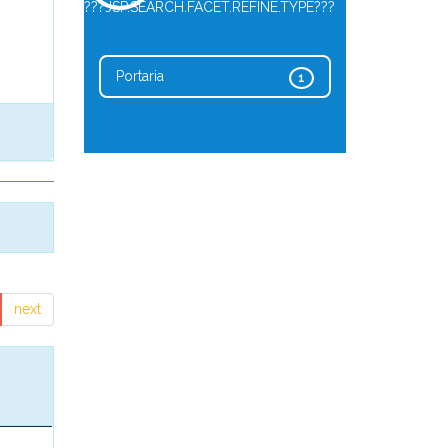
???JSP.SEARCH.FACET.REFINE.TYPE???
Portaria
1
next