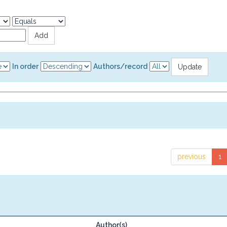
In order
Authors/record
previous
1
Author(s)