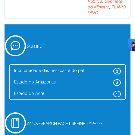
Pública
;
Gabinete
do Ministro
;
FLÁVIO
DINO
SUBJECT
Incolumidade das pessoas e do pat...
3
Estado do Amazonas
2
Estado do Acre
1
???JSP.SEARCH.FACET.REFINE.TYPE???