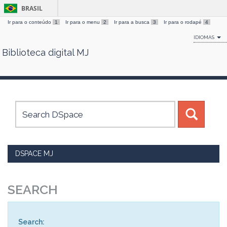
BRASIL
Ir para o conteúdo
1
Ir para o menu
2
Ir para a busca
3
Ir para o rodapé
4
IDIOMAS
Biblioteca digital MJ
Skip
navigation
DSPACE MJ
SEARCH
Search: