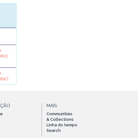
a
DINO
a
DINO
AÇÃO
MAIS
te
Communities
& Collections
Linha do tempo
Search