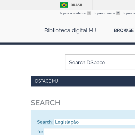
BRASIL
Ir para o conteúdo
1
Ir para o menu
2
Ir para
Skip
Biblioteca digital MJ
BROWSE
navigation
DSPACE MJ
SEARCH
Search:
for