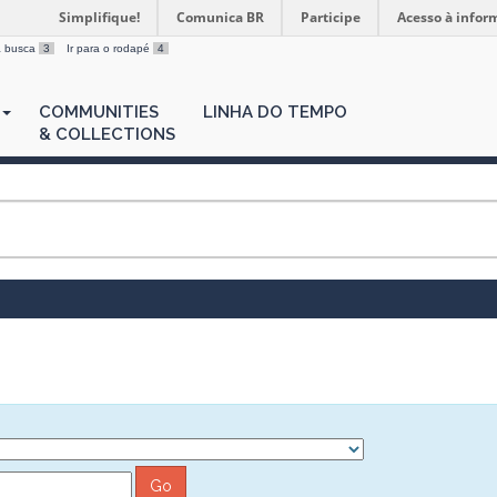
Simplifique!
Comunica BR
Participe
Acesso à infor
 a busca
3
Ir para o rodapé
4
COMMUNITIES
LINHA DO TEMPO
& COLLECTIONS