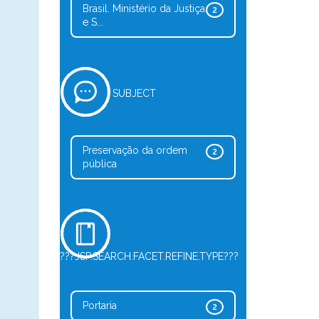
Brasil. Ministério da Justiça
2
e S...
SUBJECT
Preservação da ordem
2
pública
???JSP.SEARCH.FACET.REFINE.TYPE???
Portaria
2