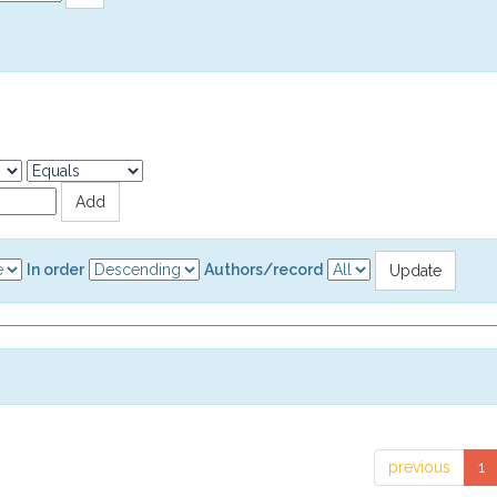
In order
Authors/record
previous
1