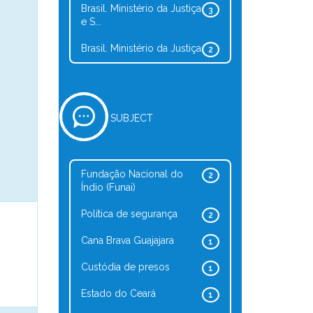
Brasil. Ministério da Justiça
3
e S...
Brasil. Ministério da Justiça
2
SUBJECT
Fundação Nacional do
2
Índio (Funai)
Política de segurança
2
Cana Brava Guajajara
1
Custódia de presos
1
Estado do Ceará
1