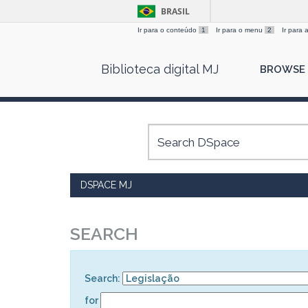
BRASIL
Ir para o conteúdo
1
Ir para o menu
2
Ir para
Skip
Biblioteca digital MJ
BROWSE
navigation
DSPACE MJ
SEARCH
Search:
for