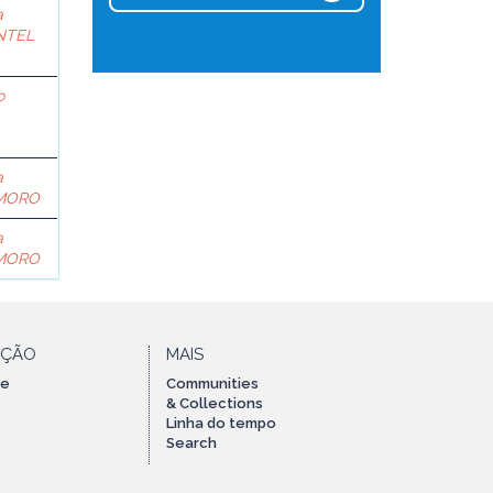
a
NTEL
o
a
 MORO
a
 MORO
AÇÃO
MAIS
te
Communities
& Collections
Linha do tempo
Search