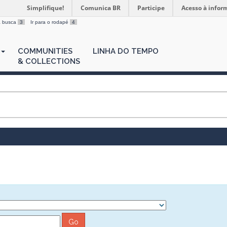
Simplifique!
Comunica BR
Participe
Acesso à infor
 a busca
3
Ir para o rodapé
4
COMMUNITIES
LINHA DO TEMPO
& COLLECTIONS