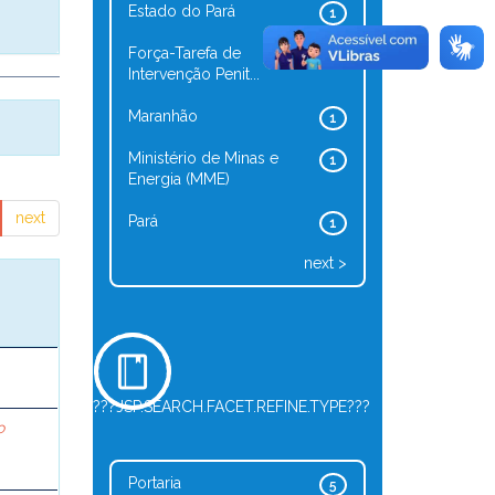
Estado do Pará
1
Força-Tarefa de
1
Intervenção Penit...
Maranhão
1
Ministério de Minas e
1
Energia (MME)
next
Pará
1
next >
???JSP.SEARCH.FACET.REFINE.TYPE???
o
Portaria
5