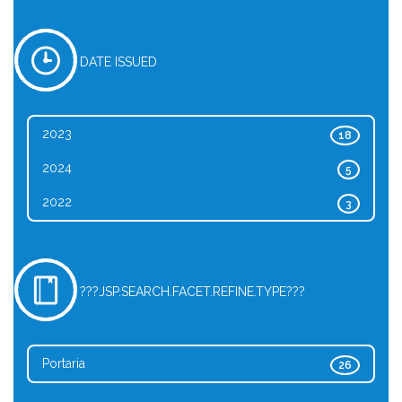
DATE ISSUED
2023
18
2024
5
2022
3
???JSP.SEARCH.FACET.REFINE.TYPE???
Portaria
26