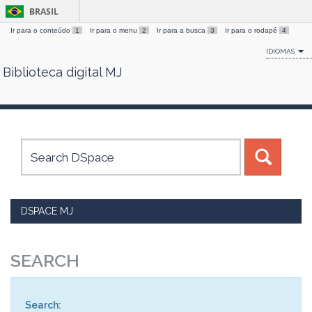
BRASIL
Ir para o conteúdo
1
Ir para o menu
2
Ir para a busca
3
Ir para o rodapé
4
IDIOMAS
Biblioteca digital MJ
Skip
navigation
DSPACE MJ
SEARCH
Search: