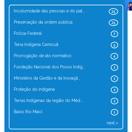
Incolumidade das pessoas e do pat...
25
Preservação da ordem pública
25
Polícia Federal
7
Terra Indígena Camicuã
5
Prorrogação de ato normativo
4
Fundação Nacional dos Povos Indíg...
2
Ministério da Gestão e da Inovaçã...
2
Proteção do indígena
2
Terras Indígenas da região do Méd...
2
Baixo Rio Maici
1
next >