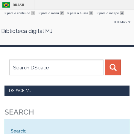
BRASIL
Ir para o conteúdo
1
Ir para o menu
2
Ir para a busca
3
Ir para o rodapé
4
IDIOMAS
Biblioteca digital MJ
Skip
navigation
DSPACE MJ
SEARCH
Search: