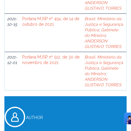
ANDERSON
GUSTAVO TORRES
2021-
Portaria MJSP nº 454, de 14 de
Brasil. Ministério da
10-15
outubro de 2021
Justiça e Segurança
Pública
;
Gabinete
do Ministro
;
ANDERSON
GUSTAVO TORRES
2021-
Portaria MJSP nº 512, de 30 de
Brasil. Ministério da
12-01
novembro de 2021
Justiça e Segurança
Pública
;
Gabinete
do Ministro
;
ANDERSON
GUSTAVO TORRES
AUTHOR