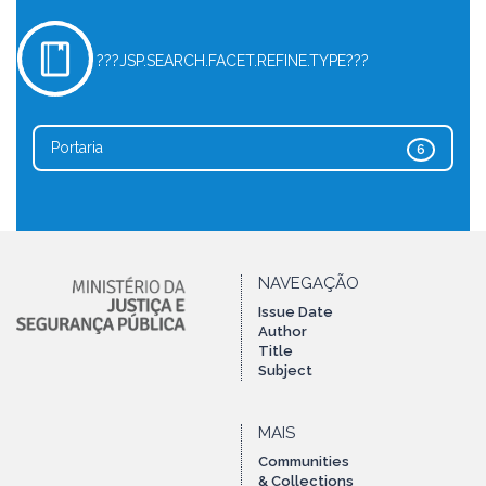
???JSP.SEARCH.FACET.REFINE.TYPE???
Portaria
6
NAVEGAÇÃO
Issue Date
Author
Title
Subject
MAIS
Communities
& Collections