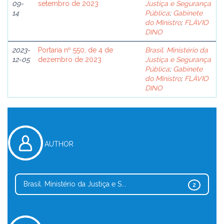
09-
setembro de 2023
Justiça e Segurança
14
Pública
;
Gabinete
do Ministro
;
FLÁVIO
DINO
2023-
Portaria nº 550, de 4 de
Brasil. Ministério da
12-05
dezembro de 2023
Justiça e Segurança
Pública
;
Gabinete
do Ministro
;
FLÁVIO
DINO
AUTHOR
Brasil. Ministério da Justiça e S...
2