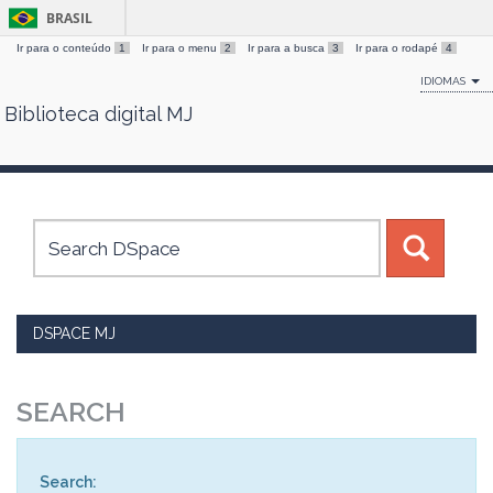
BRASIL
Ir para o conteúdo
1
Ir para o menu
2
Ir para a busca
3
Ir para o rodapé
4
IDIOMAS
Biblioteca digital MJ
Skip
navigation
DSPACE MJ
SEARCH
Search: