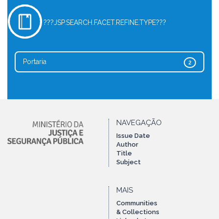
???JSP.SEARCH.FACET.REFINE.TYPE???
Portaria
2
NAVEGAÇÃO
Issue Date
Author
Title
Subject
MAIS
Communities
& Collections