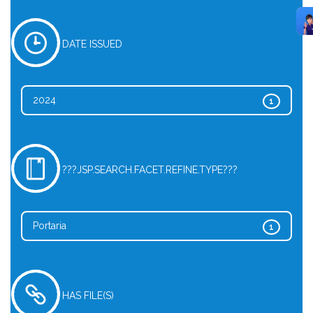
DATE ISSUED
2024
1
???JSP.SEARCH.FACET.REFINE.TYPE???
Portaria
1
HAS FILE(S)