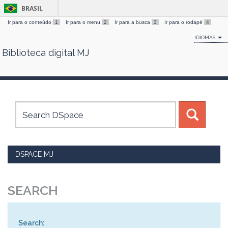
BRASIL
Ir para o conteúdo
1
Ir para o menu
2
Ir para a busca
3
Ir para o rodapé
4
IDIOMAS
Biblioteca digital MJ
Skip
navigation
DSPACE MJ
SEARCH
Search: