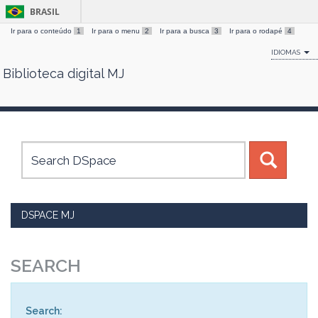
BRASIL
Ir para o conteúdo
1
Ir para o menu
2
Ir para a busca
3
Ir para o rodapé
4
IDIOMAS
Biblioteca digital MJ
Skip
navigation
DSPACE MJ
SEARCH
Search: