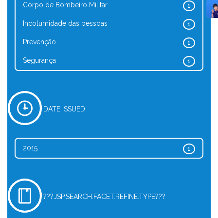
Corpo de Bombeiro Militar
1
Incolumidade das pessoas
1
Prevenção
1
Segurança
1
DATE ISSUED
2015
1
???JSP.SEARCH.FACET.REFINE.TYPE???