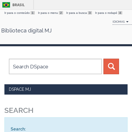
BRASIL
Ir para o conteúdo
1
Ir para o menu
2
Ir para a busca
3
Ir para o rodapé
4
IDIOMAS
Biblioteca digital MJ
Skip
navigation
DSPACE MJ
SEARCH
Search: