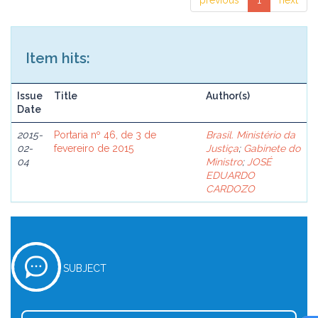
previous
1
next
Item hits:
Issue
Title
Author(s)
Date
2015-
Portaria nº 46, de 3 de
Brasil. Ministério da
02-
fevereiro de 2015
Justiça
;
Gabinete do
04
Ministro
;
JOSÉ
EDUARDO
CARDOZO
SUBJECT