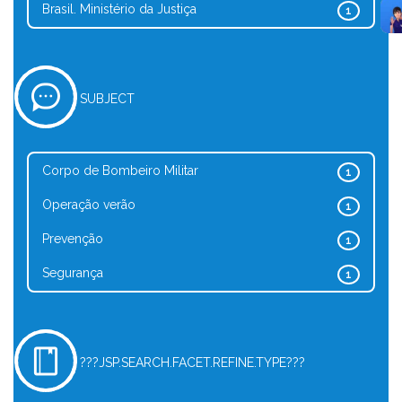
Brasil. Ministério da Justiça
1
SUBJECT
Corpo de Bombeiro Militar
1
Operação verão
1
Prevenção
1
Segurança
1
???JSP.SEARCH.FACET.REFINE.TYPE???