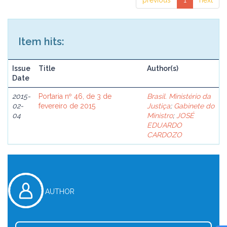
previous
1
next
Item hits:
Issue
Title
Author(s)
Date
2015-
Portaria nº 46, de 3 de
Brasil. Ministério da
02-
fevereiro de 2015
Justiça
;
Gabinete do
04
Ministro
;
JOSÉ
EDUARDO
CARDOZO
AUTHOR