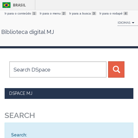
BRASIL
Ir para o conteúdo
1
Ir para o menu
2
Ir para a busca
3
Ir para o rodapé
4
IDIOMAS
Biblioteca digital MJ
Skip
navigation
DSPACE MJ
SEARCH
Search: