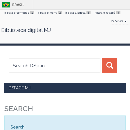
BRASIL
Ir para o conteúdo
1
Ir para o menu
2
Ir para a busca
3
Ir para o rodapé
4
IDIOMAS
Biblioteca digital MJ
Skip
navigation
DSPACE MJ
SEARCH
Search: