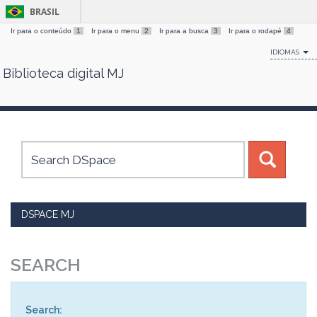
BRASIL
Ir para o conteúdo
1
Ir para o menu
2
Ir para a busca
3
Ir para o rodapé
4
IDIOMAS
Biblioteca digital MJ
Skip
navigation
DSPACE MJ
SEARCH
Search: