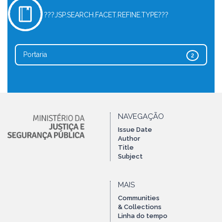
???JSP.SEARCH.FACET.REFINE.TYPE???
Portaria
2
NAVEGAÇÃO
Issue Date
Author
Title
Subject
MAIS
Communities
& Collections
Linha do tempo