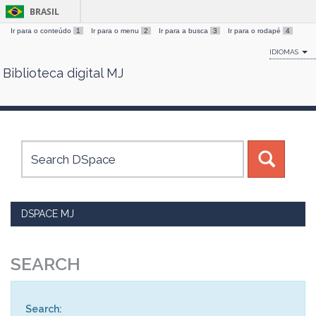
BRASIL
Ir para o conteúdo
1
Ir para o menu
2
Ir para a busca
3
Ir para o rodapé
4
IDIOMAS
Biblioteca digital MJ
Skip
navigation
DSPACE MJ
SEARCH
Search: