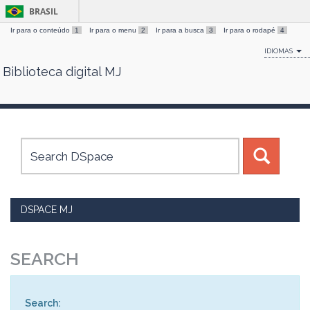
BRASIL
Ir para o conteúdo
1
Ir para o menu
2
Ir para a busca
3
Ir para o rodapé
4
IDIOMAS
Biblioteca digital MJ
Skip
navigation
DSPACE MJ
SEARCH
Search: