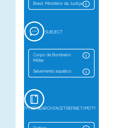
Brasil. Ministério da Justiça
1
SUBJECT
Corpo de Bombeiro
1
Militar
Salvamento aquático
1
???JSP.SEARCH.FACET.REFINE.TYPE???