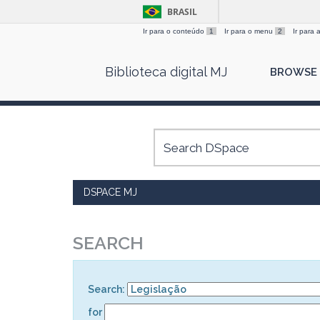
BRASIL
Ir para o conteúdo
1
Ir para o menu
2
Ir para
Skip
Biblioteca digital MJ
BROWSE
navigation
DSPACE MJ
SEARCH
Search:
for