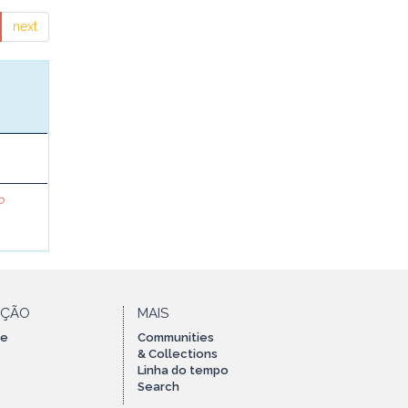
next
o
AÇÃO
MAIS
te
Communities
& Collections
Linha do tempo
Search