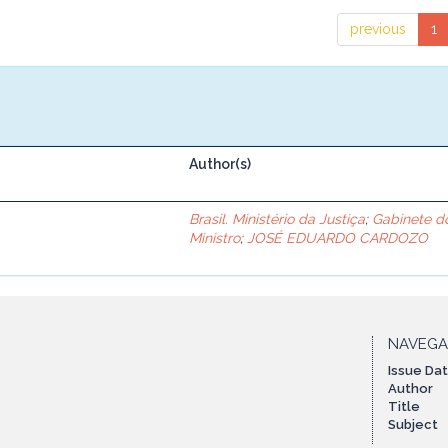
previous
1
Author(s)
Brasil. Ministério da Justiça
;
Gabinete d
Ministro
;
JOSÉ EDUARDO CARDOZO
NAVEG
Issue Da
Author
Title
Subject