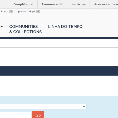
Simplifique!
Comunica BR
Participe
Acesso à infor
 a busca
3
Ir para o rodapé
4
COMMUNITIES
LINHA DO TEMPO
& COLLECTIONS