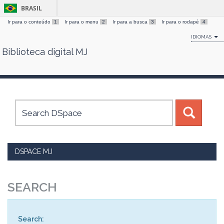
BRASIL
Ir para o conteúdo
1
Ir para o menu
2
Ir para a busca
3
Ir para o rodapé
4
IDIOMAS
Biblioteca digital MJ
Skip
navigation
DSPACE MJ
SEARCH
Search: