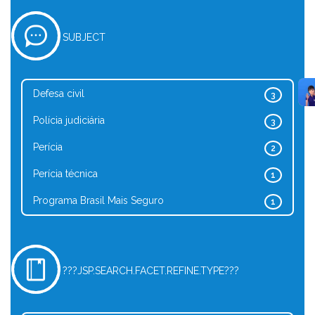
SUBJECT
Defesa civil
3
Polícia judiciária
3
Perícia
2
Perícia técnica
1
Programa Brasil Mais Seguro
1
???JSP.SEARCH.FACET.REFINE.TYPE???