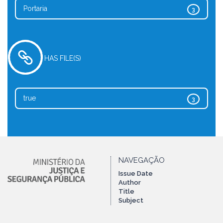
Portaria
3
HAS FILE(S)
true
3
NAVEGAÇÃO
Issue Date
Author
Title
Subject