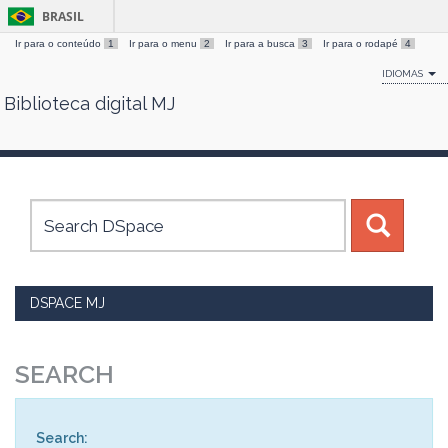
BRASIL
Ir para o conteúdo
1
Ir para o menu
2
Ir para a busca
3
Ir para o rodapé
4
IDIOMAS
Biblioteca digital MJ
Skip
navigation
DSPACE MJ
SEARCH
Search: