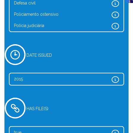
Defesa civil
1
Policiamento ostensivo
1
Polícia judiciária
1
DATE ISSUED
2015
1
HAS FILE(S)
true