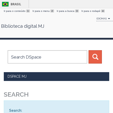
BRASIL
Ir para o conteúdo
1
Ir para o menu
2
Ir para a busca
3
Ir para o rodapé
4
IDIOMAS
Biblioteca digital MJ
Skip
navigation
DSPACE MJ
SEARCH
Search: