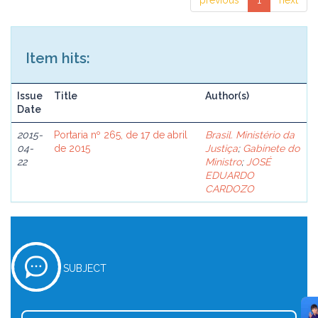
previous
1
next
Item hits:
Issue
Title
Author(s)
Date
2015-
Portaria nº 265, de 17 de abril
Brasil. Ministério da
04-
de 2015
Justiça
;
Gabinete do
22
Ministro
;
JOSÉ
EDUARDO
CARDOZO
SUBJECT