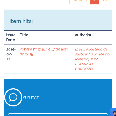
previous
1
next
Item hits:
Issue
Title
Author(s)
Date
2015-
Portaria nº 265, de 17 de abril
Brasil. Ministério da
04-
de 2015
Justiça
;
Gabinete do
22
Ministro
;
JOSÉ
EDUARDO
CARDOZO
SUBJECT