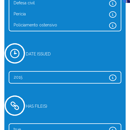
Defesa civil
1
Perícia
1
Policiamento ostensivo
1
DATE ISSUED
2015
1
HAS FILE(S)
true