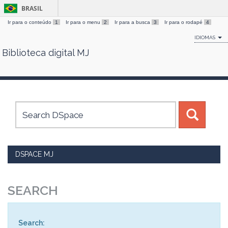
BRASIL
Ir para o conteúdo
1
Ir para o menu
2
Ir para a busca
3
Ir para o rodapé
4
IDIOMAS
Biblioteca digital MJ
Skip
navigation
DSPACE MJ
SEARCH
Search: