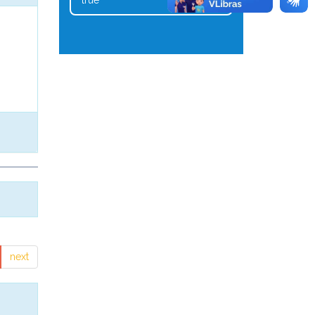
true
1
next