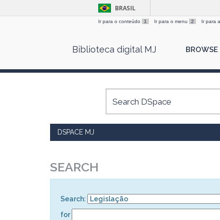
BRASIL
Ir para o conteúdo
1
Ir para o menu
2
Ir para
Skip
Biblioteca digital MJ
BROWSE
navigation
DSPACE MJ
SEARCH
Search:
for