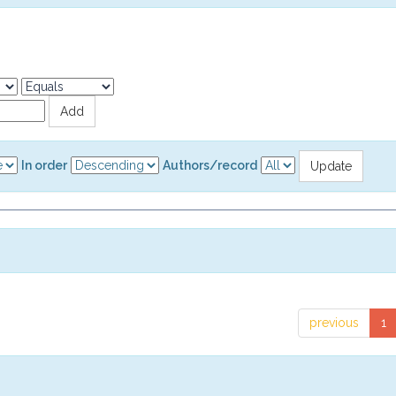
In order
Authors/record
previous
1