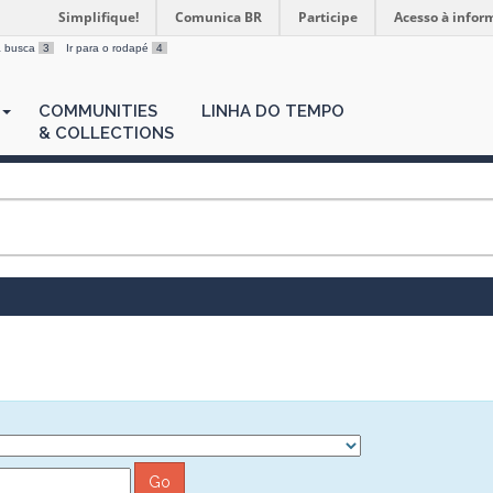
Simplifique!
Comunica BR
Participe
Acesso à infor
 a busca
3
Ir para o rodapé
4
COMMUNITIES
LINHA DO TEMPO
& COLLECTIONS