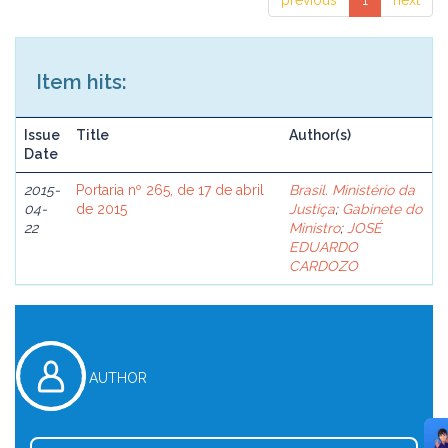
previous
1
next
Item hits:
Issue
Title
Author(s)
Date
2015-
Portaria nº 265, de 17 de abril
Brasil. Ministério da
04-
de 2015
Justiça
;
Gabinete do
22
Ministro
;
JOSÉ
EDUARDO
CARDOZO
AUTHOR