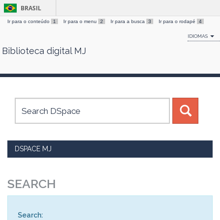
BRASIL
Ir para o conteúdo
1
Ir para o menu
2
Ir para a busca
3
Ir para o rodapé
4
IDIOMAS
Biblioteca digital MJ
Skip
navigation
DSPACE MJ
SEARCH
Search: