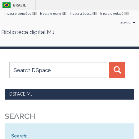
BRASIL
Ir para o conteúdo
1
Ir para o menu
2
Ir para a busca
3
Ir para o rodapé
4
IDIOMAS
Biblioteca digital MJ
Skip
navigation
DSPACE MJ
SEARCH
Search: