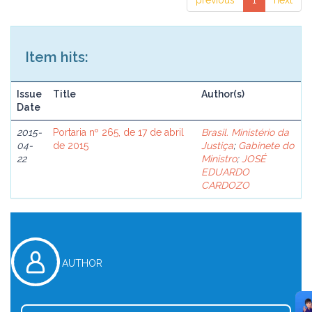
previous
1
next
Item hits:
Issue
Title
Author(s)
Date
2015-
Portaria nº 265, de 17 de abril
Brasil. Ministério da
04-
de 2015
Justiça
;
Gabinete do
22
Ministro
;
JOSÉ
EDUARDO
CARDOZO
AUTHOR