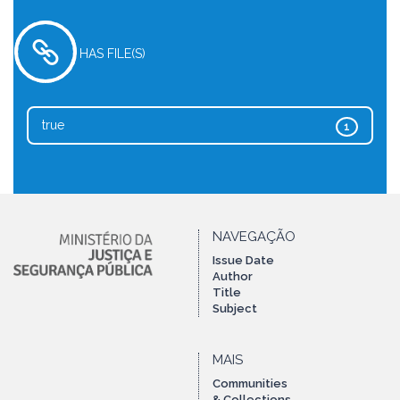
HAS FILE(S)
true
1
NAVEGAÇÃO
Issue Date
Author
Title
Subject
MAIS
Communities
& Collections