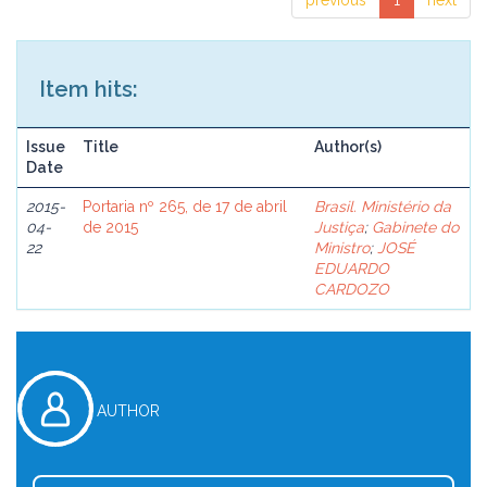
previous
1
next
Item hits:
Issue
Title
Author(s)
Date
2015-
Portaria nº 265, de 17 de abril
Brasil. Ministério da
04-
de 2015
Justiça
;
Gabinete do
22
Ministro
;
JOSÉ
EDUARDO
CARDOZO
AUTHOR