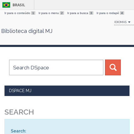
BRASIL
Ir para o conteúdo
1
Ir para o menu
2
Ir para a busca
3
Ir para o rodapé
4
IDIOMAS
Biblioteca digital MJ
Skip
navigation
DSPACE MJ
SEARCH
Search: