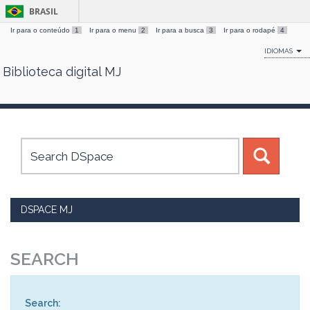
BRASIL
Ir para o conteúdo
1
Ir para o menu
2
Ir para a busca
3
Ir para o rodapé
4
IDIOMAS
Biblioteca digital MJ
Skip
navigation
DSPACE MJ
SEARCH
Search: