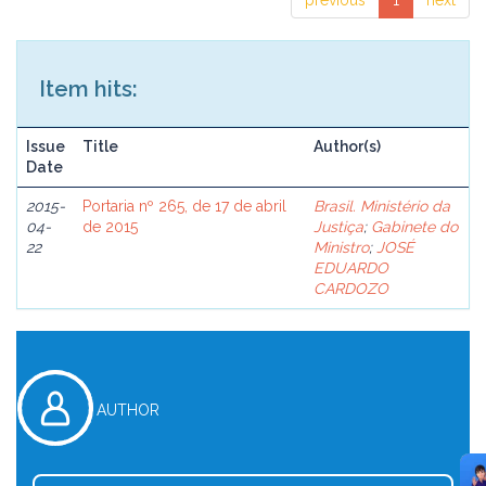
previous
1
next
Item hits:
Issue
Title
Author(s)
Date
2015-
Portaria nº 265, de 17 de abril
Brasil. Ministério da
04-
de 2015
Justiça
;
Gabinete do
22
Ministro
;
JOSÉ
EDUARDO
CARDOZO
AUTHOR