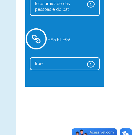
Incolumidade das
1
pessoas e do pat...
HAS FILE(S)
true
1