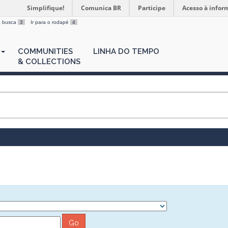
Simplifique!
Comunica BR
Participe
Acesso à infor
 a busca
3
Ir para o rodapé
4
COMMUNITIES
LINHA DO TEMPO
& COLLECTIONS