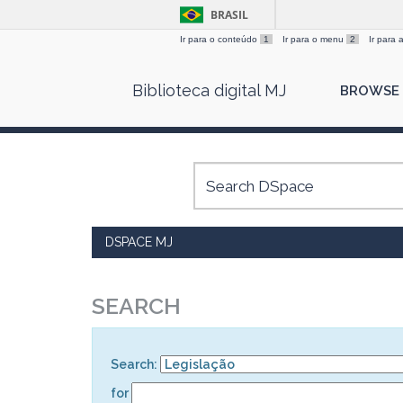
BRASIL
Ir para o conteúdo
1
Ir para o menu
2
Ir para
Skip
Biblioteca digital MJ
BROWSE
navigation
DSPACE MJ
SEARCH
Search:
for