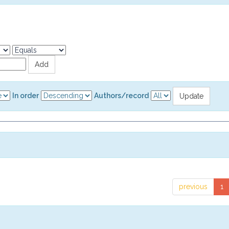
In order
Authors/record
previous
1