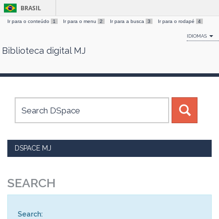
BRASIL
Ir para o conteúdo
1
Ir para o menu
2
Ir para a busca
3
Ir para o rodapé
4
IDIOMAS
Biblioteca digital MJ
Skip
navigation
DSPACE MJ
SEARCH
Search: