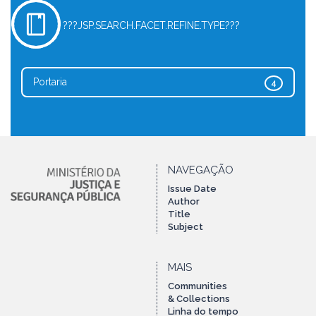
???JSP.SEARCH.FACET.REFINE.TYPE???
Portaria
4
NAVEGAÇÃO
Issue Date
Author
Title
Subject
MAIS
Communities
& Collections
Linha do tempo