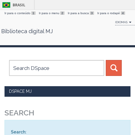
BRASIL
Ir para o conteúdo
1
Ir para o menu
2
Ir para a busca
3
Ir para o rodapé
4
IDIOMAS
Biblioteca digital MJ
Skip
navigation
DSPACE MJ
SEARCH
Search: