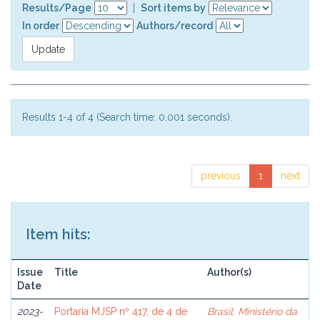
Results/Page
|
Sort items by
In order
Authors/record
Results 1-4 of 4 (Search time: 0.001 seconds).
previous
1
next
Item hits:
Issue
Title
Author(s)
Date
2023-
Portaria MJSP nº 417, de 4 de
Brasil. Ministério da