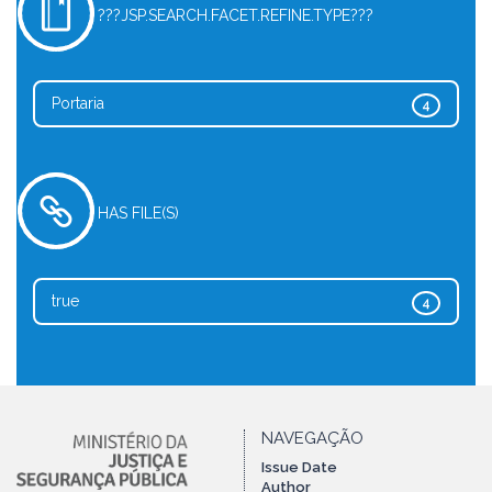
???JSP.SEARCH.FACET.REFINE.TYPE???
Portaria
4
HAS FILE(S)
true
4
NAVEGAÇÃO
Issue Date
Author