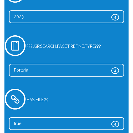
2023
4
???JSP.SEARCH.FACET.REFINE.TYPE???
Portaria
4
HAS FILE(S)
true
4