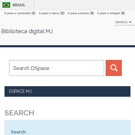
BRASIL
Ir para o conteúdo
1
Ir para o menu
2
Ir para a busca
3
Ir para o rodapé
4
IDIOMAS
Biblioteca digital MJ
Skip
navigation
DSPACE MJ
SEARCH
Search: