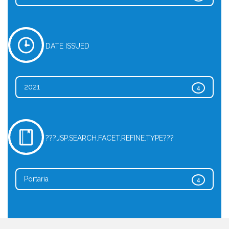
DATE ISSUED
2021
4
???JSP.SEARCH.FACET.REFINE.TYPE???
Portaria
4