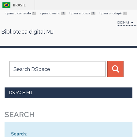
BRASIL
Ir para o conteúdo
1
Ir para o menu
2
Ir para a busca
3
Ir para o rodapé
4
IDIOMAS
Biblioteca digital MJ
Skip
navigation
DSPACE MJ
SEARCH
Search: