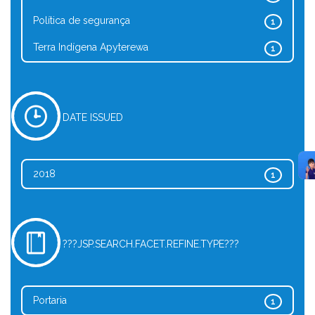
Política de segurança
1
Terra Indígena Apyterewa
1
DATE ISSUED
2018
1
???JSP.SEARCH.FACET.REFINE.TYPE???
Portaria
1