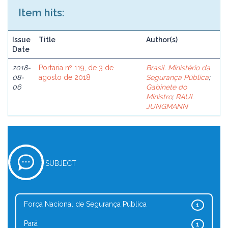
Item hits:
Issue
Title
Author(s)
Date
2018-
Portaria nº 119, de 3 de
Brasil. Ministério da
08-
agosto de 2018
Segurança Pública
;
06
Gabinete do
Ministro
;
RAUL
JUNGMANN
SUBJECT
Força Nacional de Segurança Pública
1
Pará
1