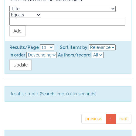
Results/Page
|
Sort items by
In order
Authors/record
Results 1-1 of 1 (Search time: 0.001 seconds).
previous
1
next