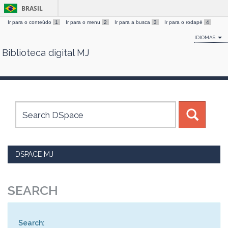
BRASIL
Ir para o conteúdo
1
Ir para o menu
2
Ir para a busca
3
Ir para o rodapé
4
IDIOMAS
Biblioteca digital MJ
Skip
navigation
DSPACE MJ
SEARCH
Search: